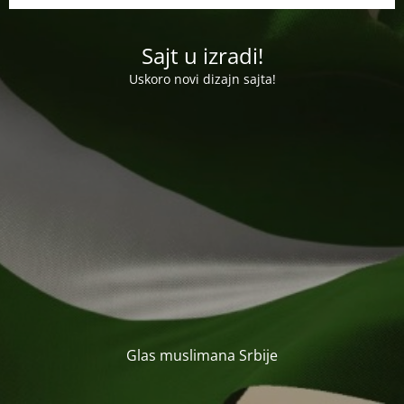
Sajt u izradi!
Uskoro novi dizajn sajta!
Glas muslimana Srbije