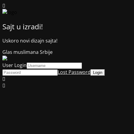
Sajt u izradi!
Uskoro novi dizajn sajta!
Glas muslimana Srbije
User Login
Lost Password