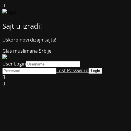
Sajt u izradi!
Uskoro novi dizajn sajta!
Glas muslimana Srbije
User Login
Lost Password